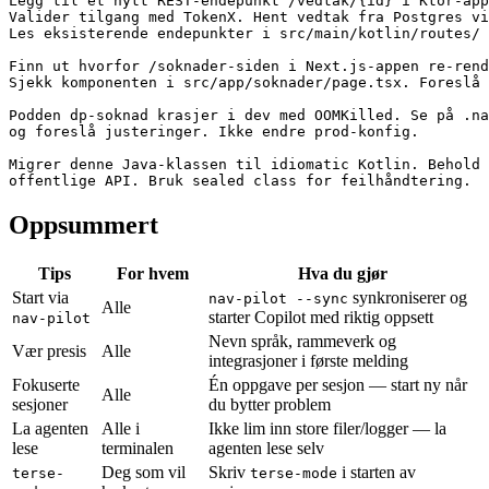
Legg til et nytt REST-endepunkt /vedtak/{id} i Ktor-app
Valider tilgang med TokenX. Hent vedtak fra Postgres vi
Les eksisterende endepunkter i src/main/kotlin/routes/ 
Finn ut hvorfor /soknader-siden i Next.js-appen re-rend
Sjekk komponenten i src/app/soknader/page.tsx. Foreslå 
Podden dp-soknad krasjer i dev med OOMKilled. Se på .na
og foreslå justeringer. Ikke endre prod-konfig.

Migrer denne Java-klassen til idiomatic Kotlin. Behold 
Oppsummert
Tips
For hvem
Hva du gjør
Start via
synkroniserer og
nav-pilot --sync
Alle
starter Copilot med riktig oppsett
nav-pilot
Nevn språk, rammeverk og
Vær presis
Alle
integrasjoner i første melding
Fokuserte
Én oppgave per sesjon — start ny når
Alle
sesjoner
du bytter problem
La agenten
Alle i
Ikke lim inn store filer/logger — la
lese
terminalen
agenten lese selv
Deg som vil
Skriv
i starten av
terse-
terse-mode