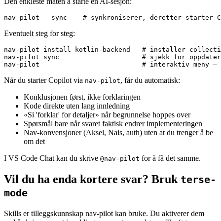
Den enkleste måten å starte en AI-sesjon:
Eventuelt steg for steg:
nav-pilot install kotlin-backend   # installer collecti
nav-pilot sync                     # sjekk for oppdater
Når du starter Copilot via
, får du automatisk:
nav-pilot
Konklusjonen først, ikke forklaringen
Kode direkte uten lang innledning
«Si 'forklar' for detaljer» når begrunnelse hoppes over
Spørsmål bare når svaret faktisk endrer implementeringen
Nav-konvensjoner (Aksel, Nais, auth) uten at du trenger å be
om det
I VS Code Chat kan du skrive
for å få det samme.
@nav-pilot
Vil du ha enda kortere svar? Bruk
terse-
mode
Skills er tilleggskunnskap nav-pilot kan bruke. Du aktiverer dem