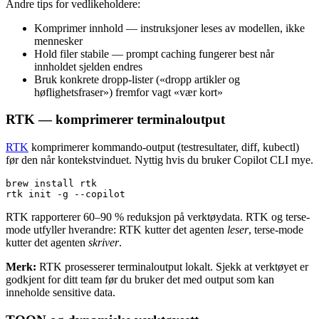
Andre tips for vedlikeholdere:
Komprimer innhold — instruksjoner leses av modellen, ikke
mennesker
Hold filer stabile — prompt caching fungerer best når
innholdet sjelden endres
Bruk konkrete dropp-lister («dropp artikler og
høflighetsfraser») fremfor vagt «vær kort»
RTK — komprimerer terminaloutput
RTK
komprimerer kommando-output (testresultater, diff, kubectl)
før den når kontekstvinduet. Nyttig hvis du bruker Copilot CLI mye.
brew install rtk

RTK rapporterer 60–90 % reduksjon på verktøydata. RTK og terse-
mode utfyller hverandre: RTK kutter det agenten
leser
, terse-mode
kutter det agenten
skriver
.
Merk:
RTK prosesserer terminaloutput lokalt. Sjekk at verktøyet er
godkjent for ditt team før du bruker det med output som kan
inneholde sensitive data.