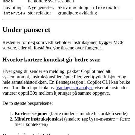
ha kortere svar
sesjonen
mode
Nye tjenester,
Skriv
for
nav-deep-
nav-deep-interview
stor refaktor
grundigere avklaring
interview
Under panseret
Resten er for deg som vedlikeholder instruksjoner, bygger MCP-
servere, eller vil forstå
hvorfor
tipsene over fungerer.
Hvorfor kortere kontekst gir bedre svar
Hver gang du sender en melding, pakker Copilot med alt:
systemprompt, instruksjonsfiler, åpne filer, verktøydefinisjoner og
hele samtalehistorikken. En flerstegssesjon i Copilot CLI kan bruke
over 1 million input-tokens.
Vantage sin analyse
viser at kostnader
varierer opptil 30x mellom kjøringer på samme oppgave.
De to største besparelsene:
Kortere sesjoner
(færre runder = mindre historikk å sende)
Mindre instruksjonslast
(smalere
-mønstre = færre
applyTo
filer i konteksten)