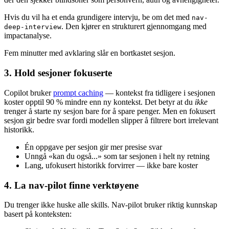
Hvis du vil ha et enda grundigere intervju, be om det med
nav-
. Den kjører en strukturert gjennomgang med
deep-interview
impactanalyse.
Fem minutter med avklaring slår en bortkastet sesjon.
3. Hold sesjoner fokuserte
Copilot bruker
prompt caching
— kontekst fra tidligere i sesjonen
koster opptil 90 % mindre enn ny kontekst. Det betyr at du
ikke
trenger å starte ny sesjon bare for å spare penger. Men en fokusert
sesjon gir bedre svar fordi modellen slipper å filtrere bort irrelevant
historikk.
Én oppgave per sesjon gir mer presise svar
Unngå «kan du også...» som tar sesjonen i helt ny retning
Lang, ufokusert historikk forvirrer — ikke bare koster
4. La nav-pilot finne verktøyene
Du trenger ikke huske alle skills. Nav-pilot bruker riktig kunnskap
basert på konteksten: