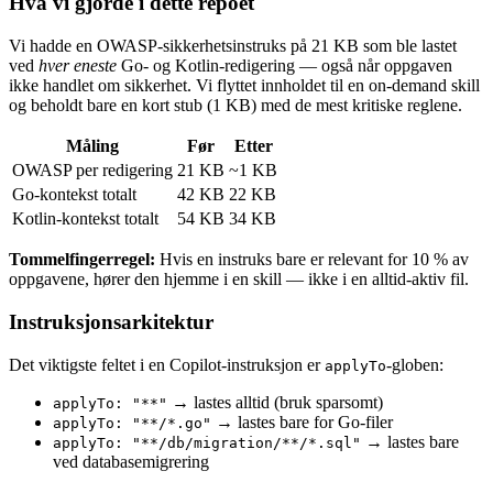
Hva vi gjorde i dette repoet
Vi hadde en OWASP-sikkerhetsinstruks på 21 KB som ble lastet
ved
hver eneste
Go- og Kotlin-redigering — også når oppgaven
ikke handlet om sikkerhet. Vi flyttet innholdet til en on-demand skill
og beholdt bare en kort stub (1 KB) med de mest kritiske reglene.
Måling
Før
Etter
OWASP per redigering
21 KB
~1 KB
Go-kontekst totalt
42 KB
22 KB
Kotlin-kontekst totalt
54 KB
34 KB
Tommelfingerregel:
Hvis en instruks bare er relevant for 10 % av
oppgavene, hører den hjemme i en skill — ikke i en alltid-aktiv fil.
Instruksjonsarkitektur
Det viktigste feltet i en Copilot-instruksjon er
-globen:
applyTo
→ lastes alltid (bruk sparsomt)
applyTo: "**"
→ lastes bare for Go-filer
applyTo: "**/*.go"
→ lastes bare
applyTo: "**/db/migration/**/*.sql"
ved databasemigrering