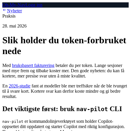
Oh-My-Nav
Logg inn
Nyheter
Praksis
28. mai 2026
Slik holder du token-forbruket
nede
Med
bruksbasert fakturering
betaler du per token. Lange sesjoner
med mye frem og tilbake koster mer. Den gode nyheten: du kan få
kortere, mer presise svar uten å miste kvalitet.
En
2026-studie
fant at modeller ble mer treffsikre når de ble tvunget
til å svare kort. Kortere svar kan derfor koste mindre og gi bedre
resultat.
Det viktigste først: bruk
CLI
nav-pilot
er kommandolinjeverktøyet som holder Copilot-
nav-pilot
oppsettet ditt oppdatert og starter Copilot med riktig konfigurasjon.