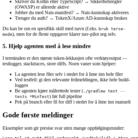
Skriver du Kotlin eller TypeScript? → Sikkerhetsregler
(OWASP) er allerede aktive
Jobber du med Nais-manifest? → Nais-kunnskap aktiveres
Trenger du auth? → TokenX/Azure AD-kunnskap brukes
Du kan be om en spesifikk skill med navn (f.eks.
bruk terse-
), men for de fleste oppgaver klarer nav-pilot seg selv.
mode
5. Hjelp agenten med å lese mindre
I terminalen er den største token-lekkasjen ofte verktøyoutput —
testlogger, stacktraces, store diffs. Noen vaner som hjelper:
La agenten lese filer selv i stedet for å lime inn hele filer
Ved testfeil: gi den relevante feilmeldingen, ikke hele build-
loggen
Be agenten kjøre målrettede tester (
./gradlew test --
) før full pipeline
tests *MinTest
Pek på branch eller fil for diff i stedet for å lime inn manuelt
Gode første meldinger
Eksempler som gir presise svar uten mange oppfølgingsrunder: