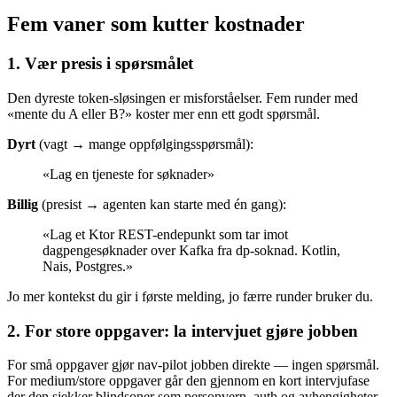
Fem vaner som kutter kostnader
1. Vær presis i spørsmålet
Den dyreste token-sløsingen er misforståelser. Fem runder med
«mente du A eller B?» koster mer enn ett godt spørsmål.
Dyrt
(vagt → mange oppfølgingsspørsmål):
«Lag en tjeneste for søknader»
Billig
(presist → agenten kan starte med én gang):
«Lag et Ktor REST-endepunkt som tar imot
dagpengesøknader over Kafka fra dp-soknad. Kotlin,
Nais, Postgres.»
Jo mer kontekst du gir i første melding, jo færre runder bruker du.
2. For store oppgaver: la intervjuet gjøre jobben
For små oppgaver gjør nav-pilot jobben direkte — ingen spørsmål.
For medium/store oppgaver går den gjennom en kort intervjufase
der den sjekker blindsoner som personvern, auth og avhengigheter.