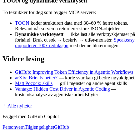
TOON og dynamiske verktøysett
To teknikker for deg som bygger MCP-servere:
TOON
koder strukturert data med 30–60 % færre tokens.
Relevant når serveren returnerer store JSON-objekter.
Dynamiske verktøysett
— ikke last alle verktøyskjemaer på
forhånd. Bruk et søk → beskriv → utfør-mønster.
Speakeasy
rapporterer 100x reduksjon
med denne tilnærmingen.
Videre lesing
GitHub: Improving Token Efficiency in Agentic Workflows
arXiv: Brief is better?
— korte svar kan gi bedre nøyaktighet
Matt Pocock: skills
— grill-mønster og andre agent-skills
Vantage: Hidden Cost Driver in Agentic Coding
—
kostnadsanalyse av agentiske arbeidsflyter
Alle nyheter
Bygget med GitHub Copilot
Personvern
Tilgjengelighet
GitHub